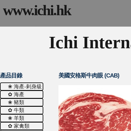
www.ichi.hk
Ichi Intern
產品目錄
美國安格斯牛肉眼 (CAB)
❀ 海產-剌身級
✿ 海產
❀ 豬類
✿ 牛類
❀ 羊類
✿ 家禽類