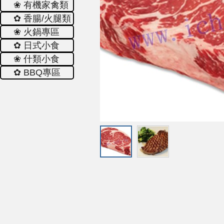
❀ 有機家禽類
✿ 香腸/火腿類
❀ 火鍋專區
✿ 日式小食
❀ 什類小食
✿ ΒΒQ專區