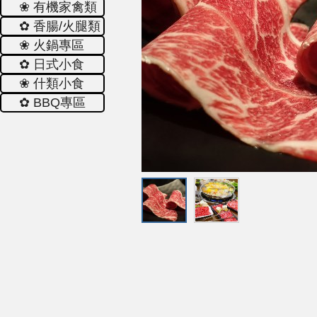
❀ 有機家禽類
✿ 香腸/火腿類
❀ 火鍋專區
✿ 日式小食
❀ 什類小食
✿ ΒΒQ專區