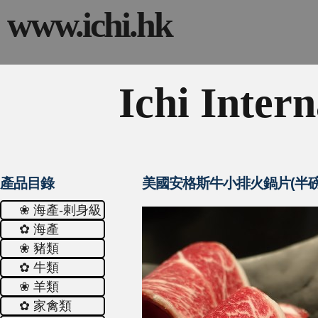
www.ichi.hk
Ichi Intern
產品目錄
美國安格斯牛小排火鍋片(半磅
❀ 海產-剌身級
✿ 海產
❀ 豬類
✿ 牛類
❀ 羊類
✿ 家禽類