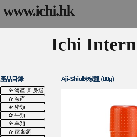
www.ichi.hk
Ichi Intern
產品目錄
Aji-Shio味椒鹽 (80g)
❀ 海產-剌身級
✿ 海產
❀ 豬類
✿ 牛類
❀ 羊類
✿ 家禽類