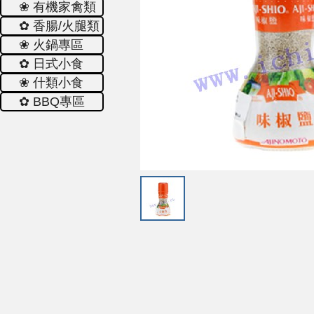
❀ 有機家禽類
✿ 香腸/火腿類
❀ 火鍋專區
✿ 日式小食
❀ 什類小食
✿ ΒΒQ專區