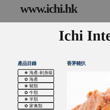
www.ichi.hk
Ichi Int
產品目錄
香茅豬扒
❀ 海產-剌身級
✿ 海產
❀ 豬類
✿ 牛類
❀ 羊類
✿ 家禽類