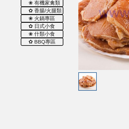
❀ 有機家禽類
✿ 香腸/火腿類
❀ 火鍋專區
✿ 日式小食
❀ 什類小食
✿ ΒΒQ專區