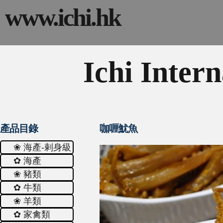
www.ichi.hk
Ichi Intern
產品目錄
咖喱魷魚
❀ 海產-剌身級
✿ 海產
❀ 豬類
✿ 牛類
❀ 羊類
✿ 家禽類