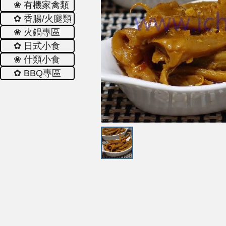
❀ 有機家禽類
✿ 香腸/火腿類
❀ 火鍋專區
✿ 日式小食
❀ 什類小食
✿ ΒΒQ專區