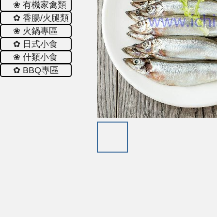
❀ 有機家禽類
✿ 香腸/火腿類
❀ 火鍋專區
✿ 日式小食
❀ 什類小食
✿ ΒΒQ專區