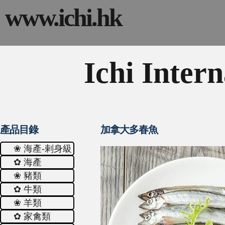
www.ichi.hk
Ichi Intern
產品目錄
加拿大多春魚
❀ 海產-剌身級
✿ 海產
❀ 豬類
✿ 牛類
❀ 羊類
✿ 家禽類