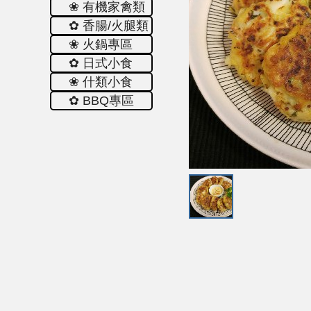
❀ 有機家禽類
✿ 香腸/火腿類
❀ 火鍋專區
✿ 日式小食
❀ 什類小食
✿ ΒΒQ專區