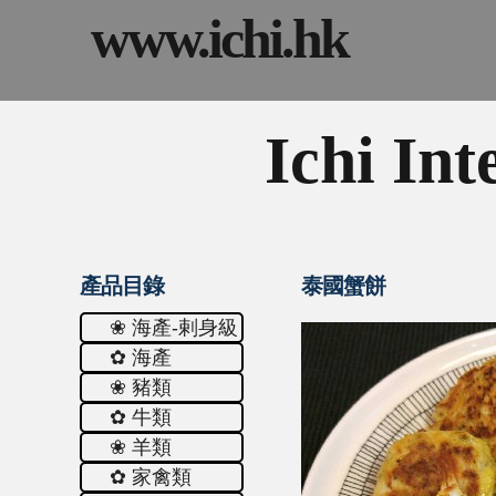
www.ichi.hk
Ichi Int
產品目錄
泰國蟹餅
❀ 海產-剌身級
✿ 海產
❀ 豬類
✿ 牛類
❀ 羊類
✿ 家禽類